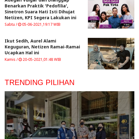
Benarkan Praktik 'Pedofilia',
Sinetron Suara Hati Isti Dihujat
Netizen, KPI Segera Lakukan ini
Sabtu /
05-06-2021,19:17 WIB
Ikut Sedih, Aurel Alami
Keguguran, Netizen Ramai-Ramai
Ucapkan Hal ini
Kamis /
20-05-2021,01:48 WIB
TRENDING PILIHAN