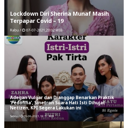
Lockdown Diri Sherina Munaf Masih
Terpapar Covid – 19
Rabu /
07-07-2021,23:02 WIB
Adegan Vulgar dan Dianggap Benarkan Praktik
'Pedofilia', Sinetron Suara Hati Isti Dihujat
Netizen, KPI Segera Lakukan ini
Sabtu /
05-06-2021,19:17 WIB