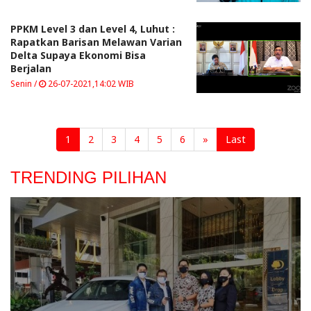
PPKM Level 3 dan Level 4, Luhut :
Rapatkan Barisan Melawan Varian
Delta Supaya Ekonomi Bisa
Berjalan
Senin /
26-07-2021,14:02 WIB
1
2
3
4
5
6
»
Last
TRENDING PILIHAN