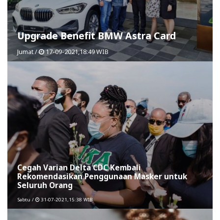
Upgrade Benefit BMW Astra Card
Jumat /
17-09-2021,18:49 WIB
Cegah Varian Delta CDC Kembali
Rekomendasikan Penggunaan Masker untuk
Seluruh Orang
Sabtu /
31-07-2021,15:38 WIB