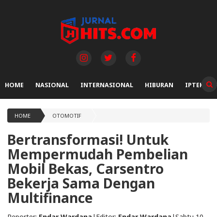
HOME
NASIONAL
INTERNASIONAL
HIBURAN
IPTEK
HOME
OTOMOTIF
Bertransformasi! Untuk
Mempermudah Pembelian
Mobil Bekas, Carsentro
Bekerja Sama Dengan
Multifinance
Reporter:
Endar Wardana
|
Editor:
Endar Wardana
|
Sabtu 10-